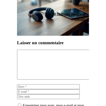
Top 10 cadeaux pour son
copain
Laisser un commentaire
Commentaire
Nom
E-
mail
Site
web
Enregistrer mon nom, mon e-mail et mon