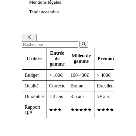
Mentions légales
Tendanceandco
Fermer
Rechercher :
Entrée
Milieu de
Critère
de
Premium
gamme
gamme
Budget
< 100€
100-400€
> 400€
Qualité
Correcte
Bonne
Excellente
Durabilité
1-2 ans
3-5 ans
5+ ans
Rapport
★★★
★★★★★
★★★★
Q/P