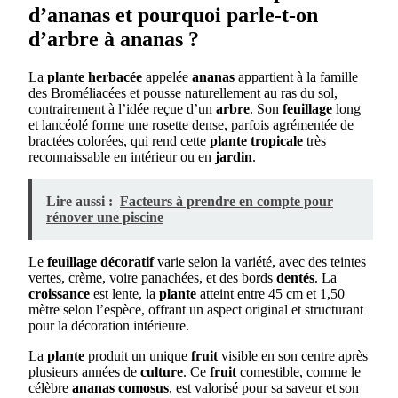
d’ananas et pourquoi parle-t-on
d’arbre à ananas ?
La
plante herbacée
appelée
ananas
appartient à la famille
des Broméliacées et pousse naturellement au ras du sol,
contrairement à l’idée reçue d’un
arbre
. Son
feuillage
long
et lancéolé forme une rosette dense, parfois agrémentée de
bractées colorées, qui rend cette
plante tropicale
très
reconnaissable en intérieur ou en
jardin
.
Lire aussi :
Facteurs à prendre en compte pour
rénover une piscine
Le
feuillage décoratif
varie selon la variété, avec des teintes
vertes, crème, voire panachées, et des bords
dentés
. La
croissance
est lente, la
plante
atteint entre 45 cm et 1,50
mètre selon l’espèce, offrant un aspect original et structurant
pour la décoration intérieure.
La
plante
produit un unique
fruit
visible en son centre après
plusieurs années de
culture
. Ce
fruit
comestible, comme le
célèbre
ananas comosus
, est valorisé pour sa saveur et son