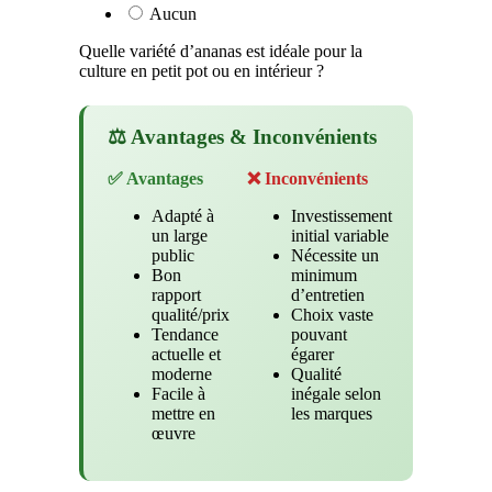
Aucun
Quelle variété d’ananas est idéale pour la
culture en petit pot ou en intérieur ?
⚖️ Avantages & Inconvénients
✅ Avantages
❌ Inconvénients
Adapté à
Investissement
un large
initial variable
public
Nécessite un
Bon
minimum
rapport
d’entretien
qualité/prix
Choix vaste
Tendance
pouvant
actuelle et
égarer
moderne
Qualité
Facile à
inégale selon
mettre en
les marques
œuvre